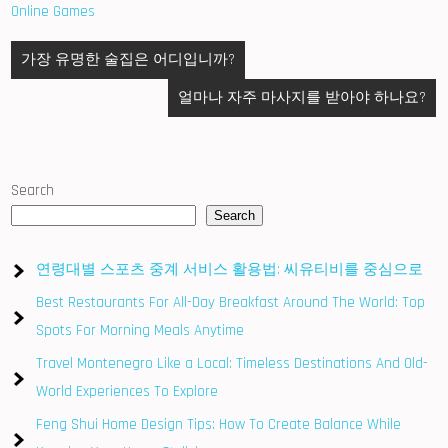
Online Games
Post
가장 유명한 술집은 어디입니까?
navigation
얼마나 자주 마사지를 받아야 하나요?
Search
Search
연령대별 스포츠 중계 서비스 활용법: 씨유티비를 중심으로
Best Restaurants For All-Day Breakfast Around The World: Top
Spots For Morning Meals Anytime
Travel Montenegro Like a Local: Timeless Destinations And Old-
World Experiences To Explore
Feng Shui Home Design Tips: How To Create Balance While