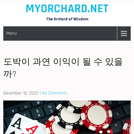
MYORCHARD.NET
Skip
to
The Orchard of Wisdom
content
Menu
도박이 과연 이익이 될 수 있을
까?
December 10, 2022
|
No Comments