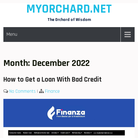
MYORCHARD.NET
Skip
to
The Orchard of Wisdom
content
Menu
Month:
December 2022
How to Get a Loan With Bad Credit
No Comments
|
Finance