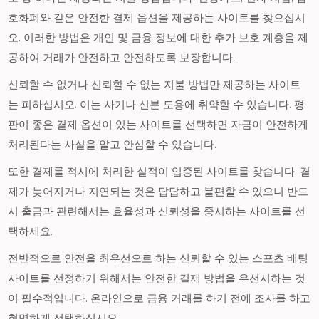
호화폐와 같은 안전한 결제 옵션을 제공하는 사이트를 찾으십시
오. 이러한 방법은 개인 및 금융 정보에 대한 추가 보호 계층을 제
공하여 거래가 안전하고 안전하도록 보장합니다.
신뢰할 수 없거나 신뢰할 수 없는 지불 방법만 제공하는 사이트
는 피하십시오. 이는 사기나 신분 도용에 취약할 수 있습니다. 평
판이 좋은 결제 옵션이 있는 사이트를 선택하면 자금이 안전하게
처리된다는 사실을 알고 안심할 수 있습니다.
또한 결제를 적시에 처리한 실적이 입증된 사이트를 찾습니다. 결
제가 늦어지거나 지연되는 것은 답답하고 불편할 수 있으니 반드
시 출금과 관련해서는 효율성과 신뢰성을 중시하는 사이트를 선
택하세요.
전반적으로 안전을 최우선으로 하는 신뢰할 수 있는 스포츠 베팅
사이트를 선정하기 위해서는 안전한 결제 방법을 우선시하는 것
이 필수적입니다. 온라인으로 금융 거래를 하기 전에 조사를 하고
현명하게 선택하십시오.