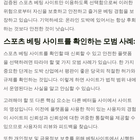
검증된 스포츠 베팅 사이트만 이용하도록 선택함으로써 이러한
위험으로부터 자신을 보호하고 안전하고 즐거운 베팅 경험을 보
장하고 있습니다. 기억하세요: 온라인 도박에 있어서는 항상 후회
하는 것보다 안전한 것이 낫습니다.
스포츠 베팅 사이트를 확인하는 모범 사례:
스포츠 베팅 사이트를 확인할 때 신뢰할 수 있고 안전한 플랫폼
을 선택하려면 따라야 할 몇 가지 모범 사례가 있습니다. 한 가지
중요한 단계는 도박 산업에서 평판이 좋은 당국의 적절한 허가와
규제를 확인하는 것입니다. 이렇게 하면 사이트가 법적 범위 내에
서 운영된다는 사실을 알고 안심할 수 있습니다.
고려해야 할 또 다른 핵심 요소는 다른 베터들 사이에서 사이트
의 명성입니다. 이전에 플랫폼을 사용한 적이 있는 사용자의 경험
이 사이트의 신뢰성과 신뢰성에 대한 귀중한 통찰력을 제공할 수
있으므로 사용자의 리뷰와 피드백을 찾습니다.
또한 개인정보 및 금융정보 보호를 위해 베팅사이트에서 시행하