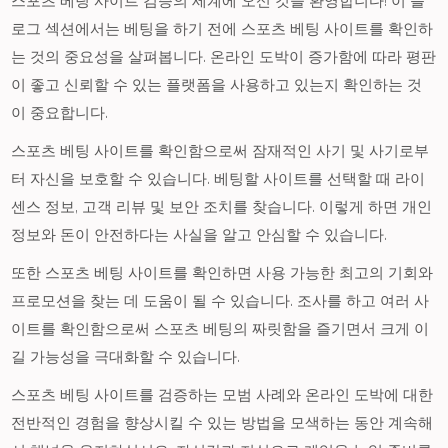
스포츠 베팅 사이트 검증의 세계에 오신 것을 환영합니다! 이 블
로그 섹션에서는 베팅을 하기 전에 스포츠 베팅 사이트를 확인하
는 것의 중요성을 살펴봅니다. 온라인 도박이 증가함에 따라 평판
이 좋고 신뢰할 수 있는 플랫폼을 사용하고 있는지 확인하는 것
이 중요합니다.
스포츠 베팅 사이트를 확인함으로써 잠재적인 사기 및 사기로부
터 자신을 보호할 수 있습니다. 베팅할 사이트를 선택할 때 라이
센스 정보, 고객 리뷰 및 보안 조치를 찾습니다. 이렇게 하면 개인
정보와 돈이 안전하다는 사실을 알고 안심할 수 있습니다.
또한 스포츠 베팅 사이트를 확인하면 사용 가능한 최고의 기회와
프로모션을 찾는 데 도움이 될 수 있습니다. 조사를 하고 여러 사
이트를 확인함으로써 스포츠 베팅의 짜릿함을 즐기면서 크게 이
길 가능성을 극대화할 수 있습니다.
스포츠 베팅 사이트를 검증하는 모범 사례와 온라인 도박에 대한
전반적인 경험을 향상시킬 수 있는 방법을 모색하는 동안 계속해