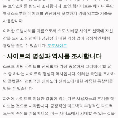
는 보안조치를 반드시 조사합니다. 보안 웹사이트는 해커나 무단
액세스로부터 데이터를 안전하게 보호하기 위해 암호화 기술을
사용합니다.
이러한 모범사례를 따름으로써 스포츠 베팅 사이트 선택에 자신
감을 느끼고 안전이나 정당성에 대한 걱정 없이 긍정적인 베팅
경험을 즐길 수 있습니다.
토토사이트
– 사이트의 명성과 역사를 조사합니다
스포츠 베팅 사이트를 선택할 때 가장 중요하게 고려해야 할 요
소 중 하나는 사이트의 명성과 역사입니다. 이러한 측면을 조사하
면 플랫폼의 전반적인 신뢰도와 신뢰도에 대한 귀중한 통찰력을
얻을 수 있습니다.
과거에 사이트를 이용한 경험이 있는 다른 사용자들의 후기를 찾
아보는 것으로 시작합니다. 긍정적인 피드백과 부정적인 피드백
모두에 주의를 기울이세요. 이는 사이트에서 기대할 수 있는 것을