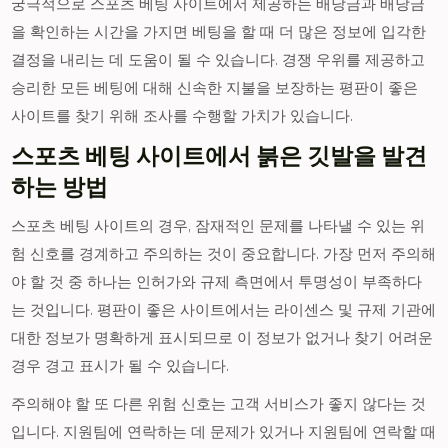
궁극적으로 스포츠 베팅 사이트에서 제공하는 배당금과 배당금
을 확인하는 시간을 가지면 베팅을 할 때 더 많은 정보에 입각한
결정을 내리는 데 도움이 될 수 있습니다. 경쟁 우위를 제공하고
승리한 모든 베팅에 대해 신속한 지불을 보장하는 평판이 좋은
사이트를 찾기 위해 조사를 수행할 가치가 있습니다.
스포츠 베팅 사이트에서 붉은 깃발을 발견
하는 방법
스포츠 베팅 사이트의 경우, 잠재적인 문제를 나타낼 수 있는 위
험 신호를 경계하고 주의하는 것이 중요합니다. 가장 먼저 주의해
야 할 것 중 하나는 인허가와 규제 측면에서 투명성이 부족하다
는 것입니다. 평판이 좋은 사이트에서는 라이센스 및 규제 기관에
대한 정보가 명확하게 표시되므로 이 정보가 없거나 찾기 어려운
경우 경고 표시가 될 수 있습니다.
주의해야 할 또 다른 위험 신호는 고객 서비스가 좋지 않다는 것
입니다. 지원팀에 연락하는 데 문제가 있거나 지원팀에 연락할 때