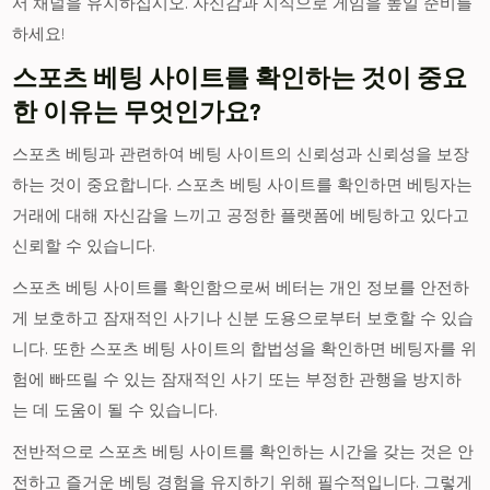
서 채널을 유지하십시오. 자신감과 지식으로 게임을 높일 준비를
하세요!
스포츠 베팅 사이트를 확인하는 것이 중요
한 이유는 무엇인가요?
스포츠 베팅과 관련하여 베팅 사이트의 신뢰성과 신뢰성을 보장
하는 것이 중요합니다. 스포츠 베팅 사이트를 확인하면 베팅자는
거래에 대해 자신감을 느끼고 공정한 플랫폼에 베팅하고 있다고
신뢰할 수 있습니다.
스포츠 베팅 사이트를 확인함으로써 베터는 개인 정보를 안전하
게 보호하고 잠재적인 사기나 신분 도용으로부터 보호할 수 있습
니다. 또한 스포츠 베팅 사이트의 합법성을 확인하면 베팅자를 위
험에 빠뜨릴 수 있는 잠재적인 사기 또는 부정한 관행을 방지하
는 데 도움이 될 수 있습니다.
전반적으로 스포츠 베팅 사이트를 확인하는 시간을 갖는 것은 안
전하고 즐거운 베팅 경험을 유지하기 위해 필수적입니다. 그렇게