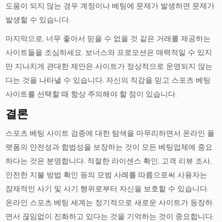
도움이 되지 않는 경우 계정이나 베팅에 문제가 발생하면 문제가
발생할 수 있습니다.
마지막으로, 너무 좋아서 믿을 수 없을 것 같은 거래를 제공하는
사이트들을 조심하세요. 보너스와 프로모션은 매력적일 수 있지
만 지나치게 관대한 제안은 사이트가 정상적으로 운영되지 않는
다는 것을 나타낼 수 있습니다. 자신의 직감을 믿고 스포츠 베팅
사이트를 선택할 때 항상 주의해야 할 점이 있습니다.
결론
스포츠 베팅 사이트 검증에 대한 탐색을 마무리하면서 온라인 플
랫폼의 안전성과 합법성을 보장하는 것이 모든 베팅업체에 중요
하다는 것은 분명합니다. 적절한 라이센스 확인, 고객 리뷰 조사,
안전한 지불 방법 확인 등의 모범 사례를 따름으로써 사용자는
잠재적인 사기 및 사기 행위로부터 자신을 보호할 수 있습니다.
온라인 스포츠 베팅 세계는 정기적으로 새로운 사이트가 등장하
면서 끊임없이 진화하고 있다는 것을 기억하는 것이 중요합니다.